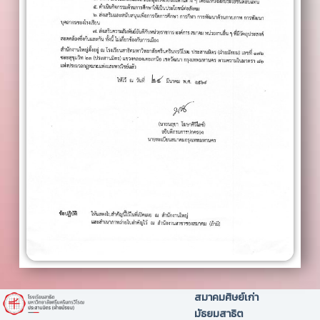
สมาคมศิษย์เก่า
มัธยมสาธิต